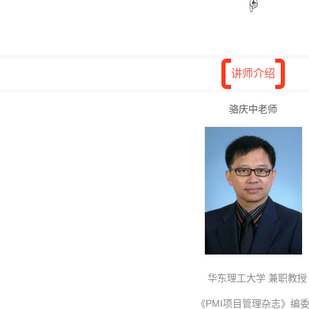
☟
讲师介绍
骆庆中老师
华东理工大学 兼职教授
          《PMI项目管理杂志》