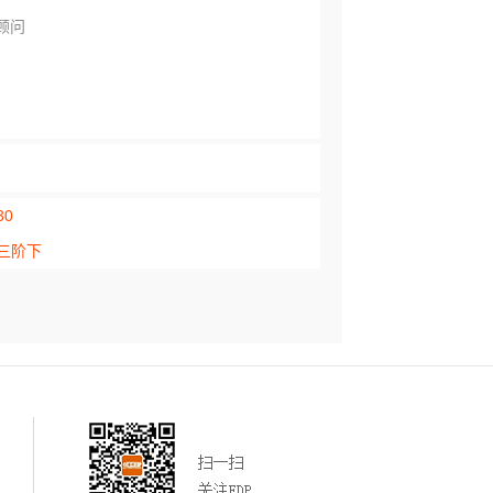
理顾问
30
三阶下