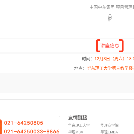
         中国中车集团 项目管
☟
讲座信息
时间
：
12月3日（周六）18:
地点
：
华东理工大学第三教学楼
友情链接
华东理工大学
华理商学院
华理MBA
华理EMBA