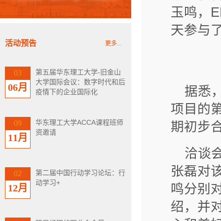
玉鸣，E
天参与
活动预告
更多...
第五届华东理工大学-旧金山
03
大学国际会议：数字时代和后
06月
据悉，
疫情下的企业国际化
项目的
华东理工大学ACCA课程班师
09
期初步
资邀请
11月
洽谈
张磊对
第二届中国行动学习论坛：行
02
动学习+
鸣分别
12月
绍，并